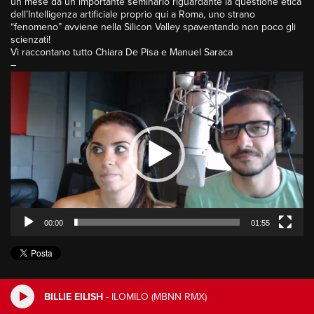
un mese da un importante seminario riguardante la questione etica
dell’Intelligenza artificiale proprio qui a Roma, uno strano
“fenomeno” avviene nella Silicon Valley spaventando non poco gli
scienzati!
Vi raccontano tutto Chiara De Pisa e Manuel Saraca
–
Video
Player
00:00
01:55
BILLIE EILISH
-
ILOMILO (MBNN RMX)