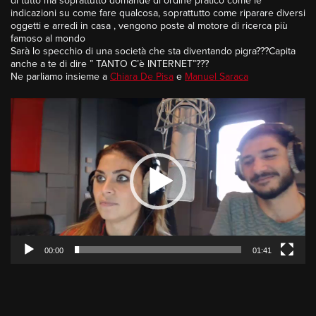
di tutto ma soprattutto domande di ordine pratico come le
indicazioni su come fare qualcosa, soprattutto come riparare diversi
oggetti e arredi in casa , vengono poste al motore di ricerca più
famoso al mondo
Sarà lo specchio di una società che sta diventando pigra???Capita
anche a te di dire ” TANTO C’è INTERNET”???
Ne parliamo insieme a
Chiara De Pisa
e
Manuel Saraca
Video
Player
00:00
01:41