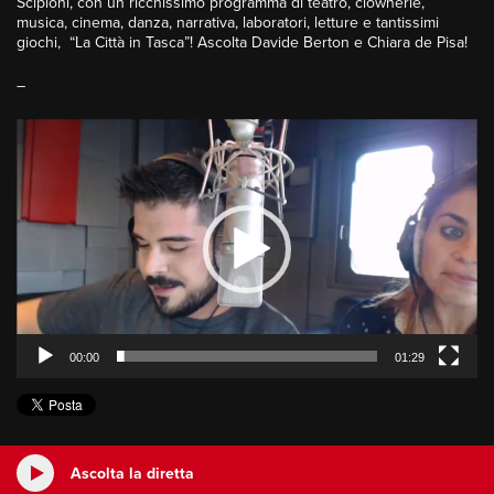
Scipioni, con un ricchissimo programma di teatro, clownerie,
musica, cinema, danza, narrativa, laboratori, letture e tantissimi
giochi, “La Città in Tasca”! Ascolta Davide Berton e Chiara de Pisa!
–
Video
Player
00:00
01:29
Ascolta la diretta
Xenia D’Ovidio
dalle 7:00 alle 10:00
Ascolta la diretta