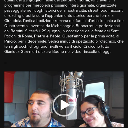
quello del
29 giugno
. Festa dei patroni di
Roma
, tanti eventi in
programma per mercoledì prossimo intera giornata, organizzate
passeggiate nei luoghi storici della nostra città, street food, racconti
e reading e poi la sera l’appuntamento storico perchè torna la
Girandola. l’antica tradizione romana dei fuochi d’artificio, nata a fine
Quattrocento, inventati da Michelangelo Buonarroti e perfezionati
dal Bernini. Si terrà il 29 giugno, in occasione della festa dei Santi
Patroni di Roma,
Pietro e Paolo
. Quest’anno per la prima volta, al
Pincio
, per il decennale. Sedici minuti di spettacolo pirotecnico, che
terrà gli occhi di ognuno rivolti verso il cielo. Ci dicono tutto
Gianluca Guarnieri e Laura Buono nel video riascolta di oggi.
–
Video
Player