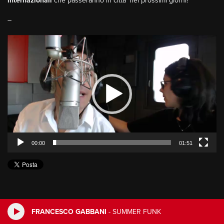
internazionali
che passeranno in citta’ nei prossimi giorni!
–
Video
Player
00:00
01:51
FRANCESCO GABBANI
-
SUMMER FUNK