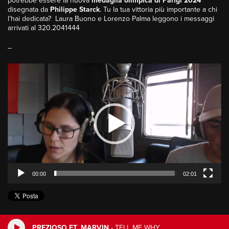
potrebbe essere la nuova
medaglia olimpica di Parigi 2024
disegnata da
Philippe Starck
. Tu la tua vittoria più importante a chi
l’hai dedicata? Laura Buono e Lorenzo Palma leggono i messaggi
arrivati al 320.2041444
–
Video
Player
00:00
02:01
PREZIOSO FT. MARVIN
-
TELL ME WHY