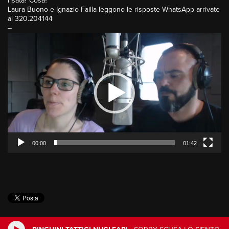
risata? Cosa?
Laura Buono e Ignazio Failla leggono le risposte WhatsApp arrivate
al 320.204144
–
Video
Player
00:00
01:42