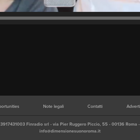
ortunities
Note legali
Contatti
Advert
03917431003 Finradio srl - via Pier Ruggero Piccio, 55 - 00136 Roma -
info@dimensionesuonoroma.it