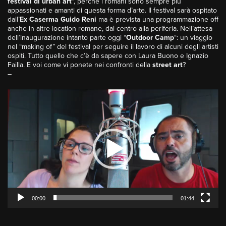
festival di urban art
“, perchè i romani sono sempre più
appassionati e amanti di questa forma d’arte. Il festival sarà ospitato
dall’
Ex Caserma Guido Reni
ma è prevista una programmazione off
anche in altre location romane, dal centro alla periferia. Nell’attesa
dell’inaugurazione intanto parte oggi “
Outdoor Camp
“: un viaggio
nel “making of” del festival per seguire il lavoro di alcuni degli artisti
ospiti. Tutto quello che c’è da sapere con Laura Buono e Ignazio
Failla. E voi come vi ponete nei confronti della
street art
?
–
Video
Player
00:00
01:44