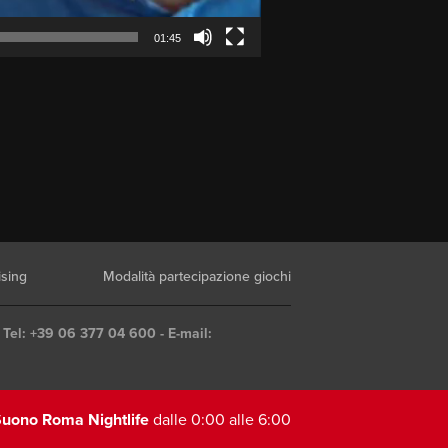
01:45
ising
Modalità partecipazione giochi
 Tel: +39 06 377 04 600 - E-mail:
uono Roma Nightlife
dalle 0:00 alle 6:00