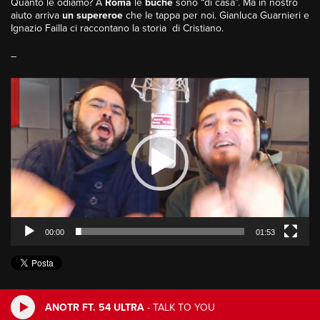
Quanto le odiamo? A
Roma
le
buche
sono “di casa”. Ma in nostro
aiuto arriva
un supereroe
che le tappa per noi. Gianluca Guarnieri e
Ignazio Failla ci raccontano la storia di Cristiano.
–
Video
Player
00:00
01:53
ANOTR FT. 54 ULTRA
-
TALK TO YOU