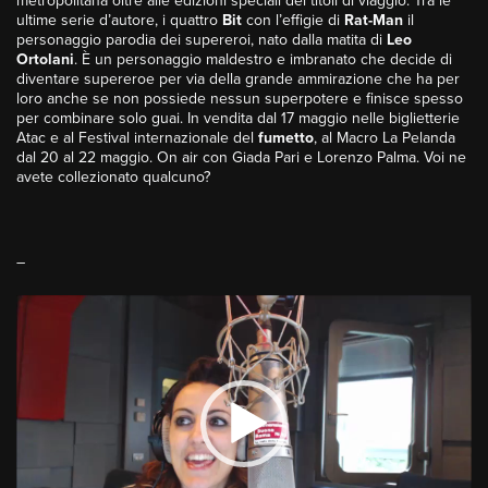
metropolitana oltre alle edizioni speciali dei titoli di viaggio. Tra le
ultime serie d’autore, i quattro
Bit
con l’effigie di
Rat-Man
il
personaggio parodia dei supereroi, nato dalla matita di
Leo
Ortolani
. È un personaggio maldestro e imbranato che decide di
diventare supereroe per via della grande ammirazione che ha per
loro anche se non possiede nessun superpotere e finisce spesso
per combinare solo guai. In vendita dal 17 maggio nelle biglietterie
Atac e al Festival internazionale del
fumetto
, al Macro La Pelanda
dal 20 al 22 maggio. On air con Giada Pari e Lorenzo Palma. Voi ne
avete collezionato qualcuno?
–
Video
Player