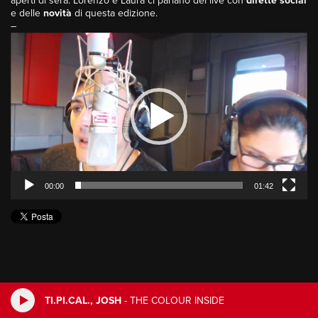
aperti di sera. Lorenzo e Laura ci parlano dei live con
dirette social
e delle
novità
di questa edizione.
–
Video
Player
00:00
01:42
TI.PI.CAL., JOSH
-
THE COLOUR INSIDE