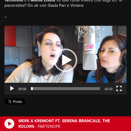
Terminillo
o il
Monte Livata
su due ruote invece che sugli sci. Vi
piacerebbe? On air con Giada Pari e Viviana
–
Video
Player
00:00
02:02
MERK & KREMONT FT. SERENA BRANCALE, THE
KOLORS
-
PARTENOPE