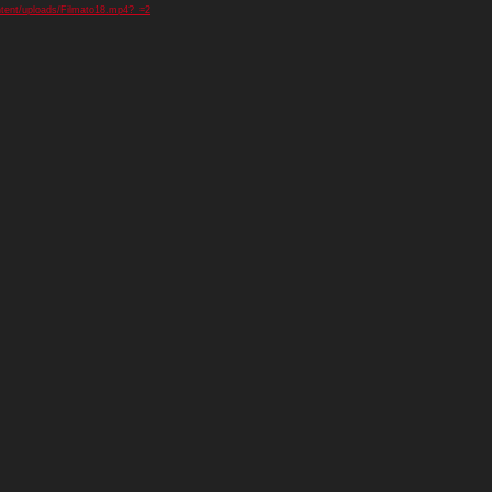
ontent/uploads/Filmato18.mp4?_=2