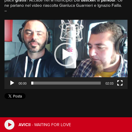
piace
gratis
? Accade nel III municipio! Dal
bascket
al
parkour
. Ce
ne parlano nel video riascolta Gianluca Guarnieri e Ignazio Failla.
–
Video
Player
00:00
02:03
AVICII
-
WAITING FOR LOVE