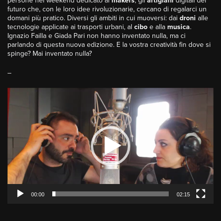
persone nel weekend dedicato ai
makers
, gli
artigiani
digitali del
futuro che, con le loro idee rivoluzionarie, cercano di regalarci un
domani più pratico. Diversi gli ambiti in cui muoversi: dai
droni
alle
tecnologie applicate ai trasporti urbani, al
cibo
e alla
musica
.
Ignazio Failla e Giada Pari non hanno inventato nulla, ma ci
parlando di questa nuova edizione. E la vostra creatività fin dove si
spinge? Mai inventato nulla?
–
Video
Player
00:00
02:15