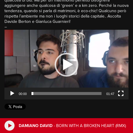
qualcosa di blu. Ma per un matrimonio perfetto bisognerà
aggiungere anche qualcosa di ‘green’ e a km zero. Perché la nuova
tendenza, quando si parla di matrimoni, è eco-chic! Qualcuno però
rispetta l’ambiente ma non i luoghi storici della capitale.. Ascolta
Davide Berton e Gianluca Guarnieri!
–
Video
Player
00:00
01:47
DAMIANO DAVID
-
BORN WITH A BROKEN HEART (RMX)