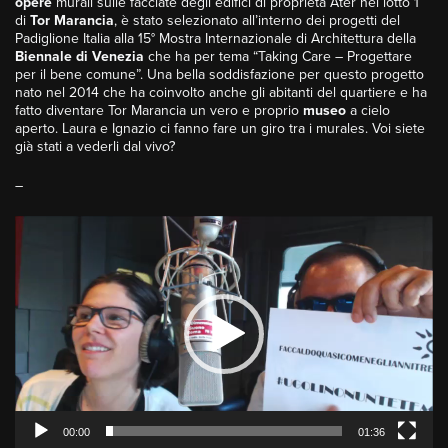
opere
murali sulle facciate degli edifici di proprietà Ater nel lotto 1
di
Tor Marancia
, è stato selezionato all’interno dei progetti del
Padiglione Italia alla 15° Mostra Internazionale di Architettura della
Biennale di Venezia
che ha per tema “Taking Care – Progettare
per il bene comune”. Una bella soddisfazione per questo progetto
nato nel 2014 che ha coinvolto anche gli abitanti del quartiere e ha
fatto diventare Tor Marancia un vero e proprio
museo
a cielo
aperto. Laura e Ignazio ci fanno fare un giro tra i murales. Voi siete
già stati a vederli dal vivo?
–
Video
Player
00:00
01:36