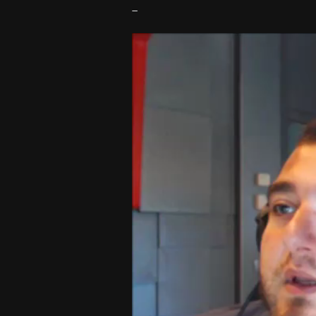
–
Video
Player