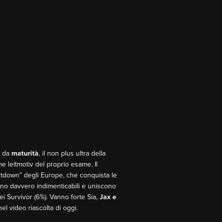
a da
maturità
, il non plus ultra della
e leitmotiv del proprio esame. Il
tdown” degli Europe, che conquista le
ono davvero indimenticabili e uniscono
i Survivor (6%). Vanno forte Sia,
Jax e
el video riascolta di oggi.