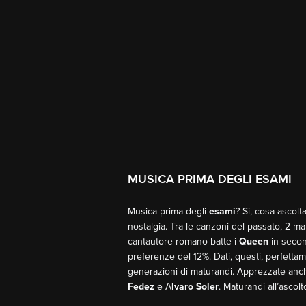
MUSICA PRIMA DEGLI ESAMI
Musica prima degli
esami
? Si, cosa ascol
nostalgia. Tra le canzoni del passato, 2 m
cantautore romano batte i
Queen
in secon
preferenze del 12%. Dati, questi, perfetta
generazioni di maturandi. Apprezzate anch
Fedez
e A
lvaro Soler
. Maturandi all’ascol