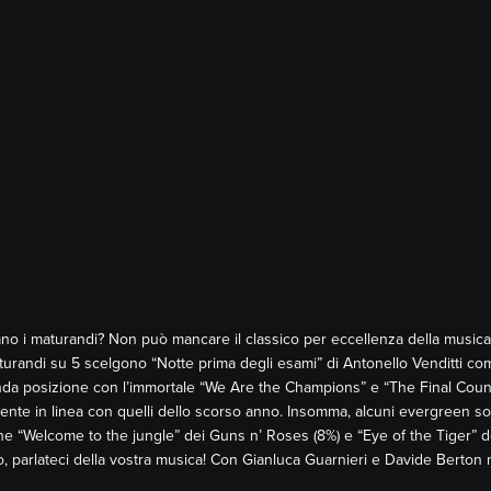
tano i maturandi? Non può mancare il classico per eccellenza della music
aturandi su 5 scelgono “Notte prima degli esami” di Antonello Venditti com
da posizione con l’immortale “We Are the Champions” e “The Final Coun
mente in linea con quelli dello scorso anno. Insomma, alcuni evergreen s
e “Welcome to the jungle” dei Guns n’ Roses (8%) e “Eye of the Tiger” de
to, parlateci della vostra musica! Con Gianluca Guarnieri e Davide Berton n