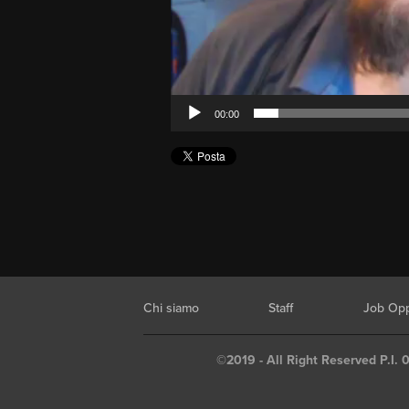
00:00
Chi siamo
Staff
Job Opp
©2019 - All Right Reserved P.I. 