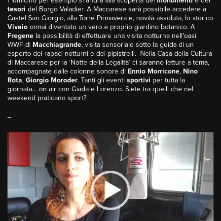
Fiumicino per esempio si andrà alla scoperta dei
monumenti
e dei
tesori
del Borgo Valadier. A Maccarese sarà possibile accedere a
Castel San Giorgio, alla Torre Primavera e, novità assoluta, lo storico
Vivaio
ormai diventato un vero e proprio giardino botanico. A
Fregene
la possibilità di effettuare una visita notturna nell’oasi
WWF di
Macchiagrande
, visita sensoriale sotto la guida di un
esperto dei rapaci notturni e dei pipistrelli. Nella Casa della Cultura
di Maccarese per la ‘Notte della Legalità’ ci saranno letture a tema,
accompagnate dalle colonne sonore di
Ennio Morricone
,
Nino
Rota
,
Giorgio Moroder
. Tanti gli eventi
sportivi
per tutta la
giornata… on air con Giada e Lorenzo. Siete tra quelli che nel
weekend praticano sport?
–
Video
Player