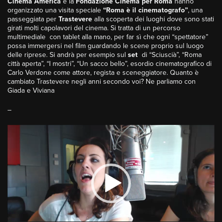
Cinema America
e la
Fondazione Cinema per Roma
hanno
organizzato una visita speciale
“Roma è il cinematografo”
, una
passeggiata per
Trastevere
alla scoperta dei luoghi dove sono stati
girati molti capolavori del cinema. Si tratta di un percorso
multimediale con tablet alla mano, per far sì che ogni “spettatore”
possa immergersi nel film guardando le scene proprio sul luogo
delle riprese. Si andrà per esempio sul
set
di “Sciuscià”, “Roma
città aperta”, “I mostri”, “Un sacco bello”, esordio cinematografico di
Carlo Verdone come attore, regista e sceneggiatore. Quanto è
cambiato Trastevere negli anni secondo voi? Ne parliamo con
Giada e Viviana
–
Video
Player