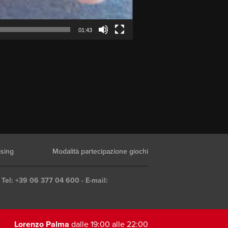
01:43
ising
Modalità partecipazione giochi
 Tel: +39 06 377 04 600 - E-mail:
Lorenzo Palma
dalle 19:00 alle 22:00