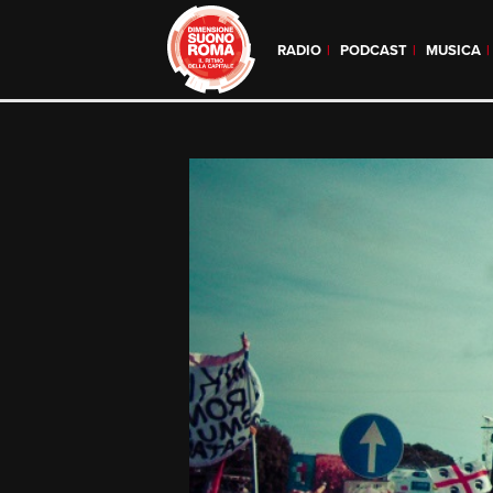
RADIO
PODCAST
MUSICA
Skip
to
content