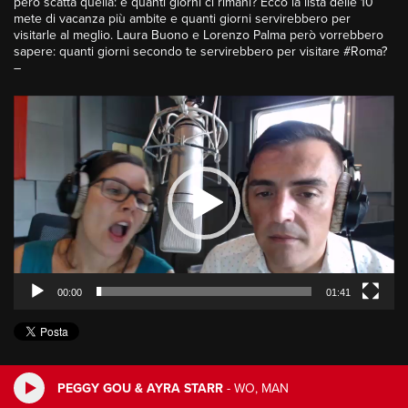
però scatta quella: e quanti giorni ci rimani? Ecco la lista delle
10
mete
di vacanza più ambite e quanti giorni servirebbero per
visitarle al meglio.
Laura Buono
e
Lorenzo Palma
però vorrebbero
sapere: quanti giorni secondo te servirebbero per visitare
#Roma
?
–
Video
Player
00:00
01:41
PEGGY GOU & AYRA STARR
-
WO, MAN