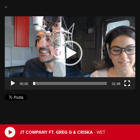
–
Video
Player
00:00
01:48
JT COMPANY FT. GREG G & CRISKA
-
WET