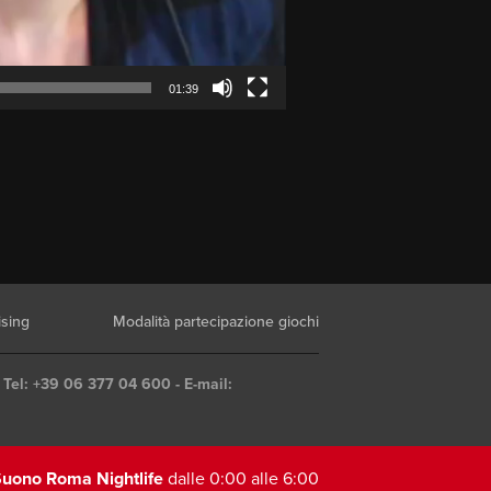
01:39
ising
Modalità partecipazione giochi
 Tel: +39 06 377 04 600 - E-mail:
uono Roma Nightlife
dalle 0:00 alle 6:00