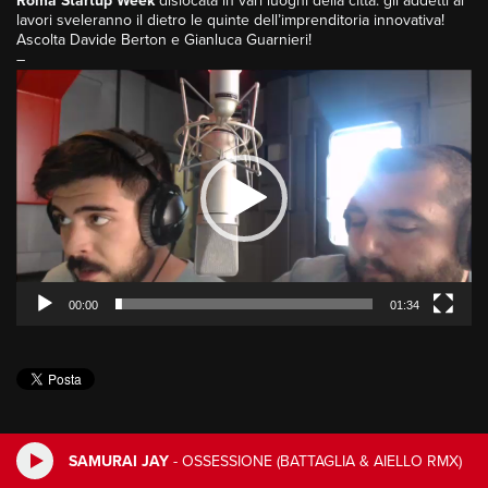
Roma Startup Week
dislocata in vari luoghi della città: gli addetti ai
lavori sveleranno il dietro le quinte dell’imprenditoria innovativa!
Ascolta Davide Berton e Gianluca Guarnieri!
–
Video
Player
00:00
01:34
SAMURAI JAY
-
OSSESSIONE (BATTAGLIA & AIELLO RMX)