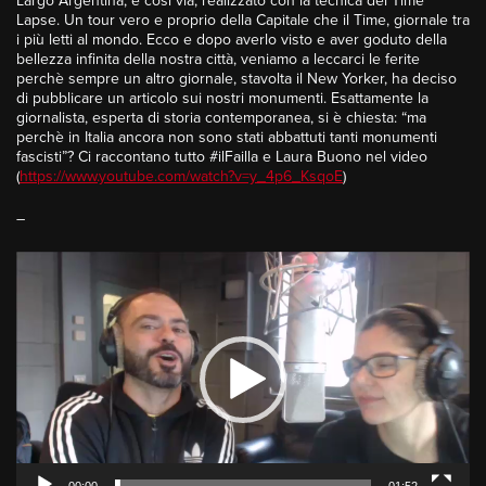
Largo Argentina, e così via, realizzato con la tecnica del Time
Lapse. Un tour vero e proprio della Capitale che il Time, giornale tra
i più letti al mondo. Ecco e dopo averlo visto e aver goduto della
bellezza infinita della nostra città, veniamo a leccarci le ferite
perchè sempre un altro giornale, stavolta il New Yorker, ha deciso
di pubblicare un articolo sui nostri monumenti. Esattamente la
giornalista, esperta di storia contemporanea, si è chiesta: “ma
perchè in Italia ancora non sono stati abbattuti tanti monumenti
fascisti”? Ci raccontano tutto #ilFailla e Laura Buono nel video
(
https://www.youtube.com/watch?v=y_4p6_KsqoE
)
–
Video
Player