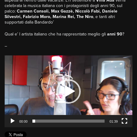
aspetta al rientro dalle vacanze. L’11 settembre a
Villa Ada
verra’
celebrata la musica italiana con i protagonisti degli anni 90, sul
palco:
Carmen Consoli, Max Gazzè, Niccolò Fabi, Daniele
Silvestri, Fabrizio Moro, Marina Rei, The Niro
, e tanti altri
supportati dalla Bandardo’
Qual e’ l artista italiano che ha rappresntato meglio gli
anni 90
?
–
Video
Player
00:00
01:39