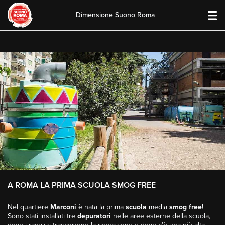
Dimensione Suono Roma
Skip
to
content
A ROMA LA PRIMA SCUOLA SMOG FREE
Nel quartiere
Marconi
è nata la prima
scuola
media
smog free
!
Sono stati installati tre
depuratori
nelle aree esterne della scuola,