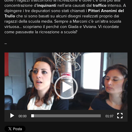
dove i ragazzi trascorrono la ricreazione e dove c’è una più alta
concentrazione d’
inquinanti
nell’aria causati dal
traffico
intenso. A
dipingere i tre depuratori sono stati chiamati i
Pittori Anonimi del
Trullo
che si sono basati su alcuni disegni realizzati proprio dai
ragazzi della scuola media. Sempre a Marconi c’è un’altra scuola
virtuosa… scopriamo il perché con Giada e Viviana. Vi ricordate
come passavate la ricreazione a scuola?
–
Video
Player
00:00
01:07