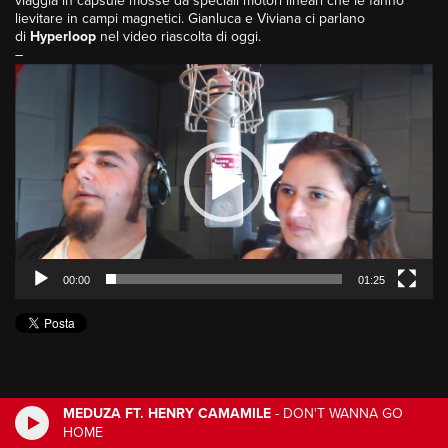
viaggia in capsule mosse da speciali motori lineari che le fanno
lievitare in campi magnetici. Gianluca e Viviana ci parlano
di
Hyperloop
nel video riascolta di oggi.
–
Video
Player
00:00
01:25
MEDUZA FT. HENRY CAMAMILE
-
DON'T WANNA GO
HOME