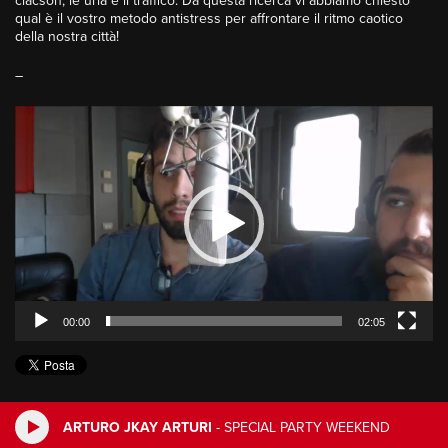
clacson, le urla e il traffico. Da questa ricerca vi abbiamo chiesto
qual è il vostro metodo antistress per affrontare il ritmo caotico
della nostra città!
–
Video
Player
00:00
02:05
ARTURO JKAY ARTURI
-
SPECIAL PARTY WEEKEND