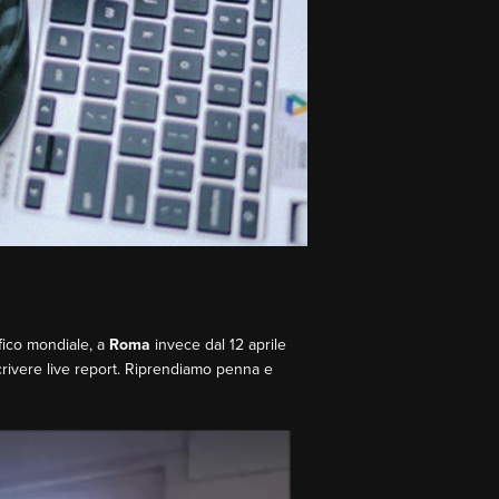
fico mondiale, a
Roma
invece dal 12 aprile
crivere live report. Riprendiamo penna e