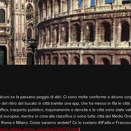
lcuni se la passano peggio di altri. Ci sono molte conferme e alcune sorpr
el ritiro del bucato in città tramite una app, che ha messo in fila le citt
i traffico, trasporto pubblico, inquinamento e densità e le città sono state 
rd europee, mentre in cima alla classifica ci sono tutte città del Medio Ori
no Roma e Milano. Come saranno andate? Ce lo svelano #ilFailla e Franc
roma_milano_stress_classifica-3246724.html
)