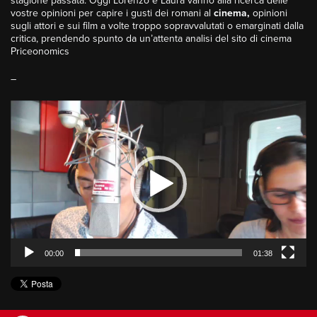
stagione passata. Oggi Lorenzo e Laura vanno alla ricerca delle
vostre opinioni per capire i gusti dei romani al
cinema,
opinioni
sugli attori e sui film a volte troppo sopravvalutati o emarginati dalla
critica, prendendo spunto da un’attenta analisi del sito di cinema
Priceonomics
–
Video
Player
00:00
01:38