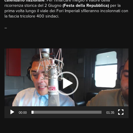
calendario nazionale
. Per rimarcare meglio il valore della
ricorrenza storica del 2 Giugno
(Festa della Repubblica)
per la
prima volta lungo il viale dei Fori Imperiali sfileranno incolonnati con
la fascia tricolore 400 sindaci.
–
Video
Player
00:00
01:35