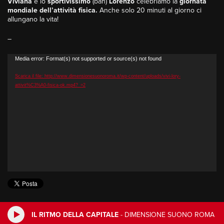
Viviana
e lo
sportivissimo
(bah)
Lorenzo
celebriamo la
giornata
mondiale dell’attività fisica.
Anche solo 20 minuti al giorno ci
allungano la vita!
–
Video
Media error: Format(s) not supported or source(s) not found
Player
Scarica il file: http://www.dimensionesuonoroma.it/wp-content/uploads/vivi-lory-
attivit%C3%A0-fisica-ok.mp4?_=2
IL RITMO DELLA CAPITALE
-
DIMENSIONE SUONO ROMA