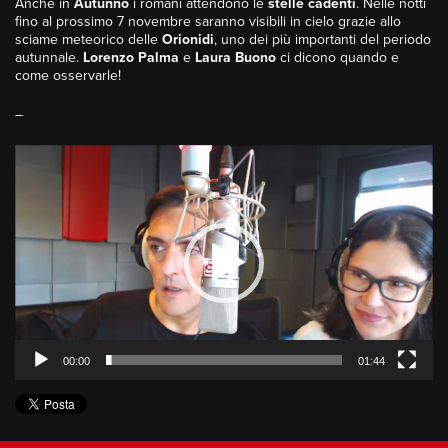
Anche in
Autunno
i romani attendono le
stelle cadenti
. Nelle notti
fino al prossimo 7 novembre saranno visibili in cielo grazie allo
sciame meteorico delle
Orionidi
, uno dei più importanti del periodo
autunnale.
Lorenzo Palma
e
Laura Buono
ci dicono quando e
come osservarle!
–
Video
Player
00:00
01:44