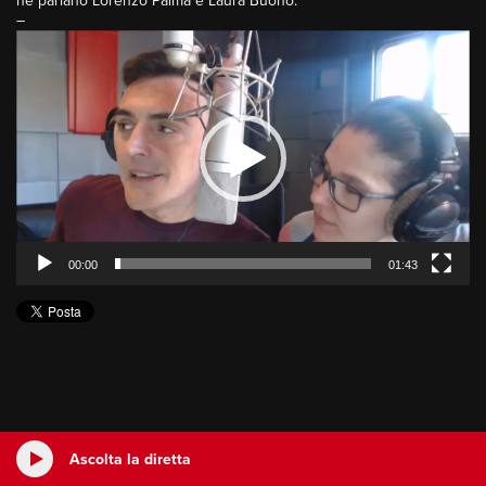
ne parlano Lorenzo Palma e Laura Buono.
–
Video
Player
00:00
01:43
Ascolta la diretta
Gianmarco Callari
dalle 10:00 alle 14:00
Ascolta la diretta