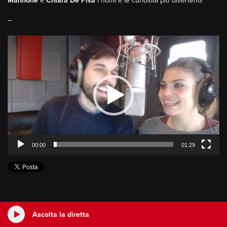
Mannone
e
Chiara De Pisa
i nomi e le curiosità più divertenti!
–
Video
Player
00:00
01:29
Ascolta la diretta
Dimensione Suono Roma Nightlife
dalle 0:00 alle 6:00
Ascolta la diretta