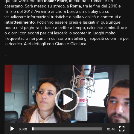
questo weekend alla
Maker Faire
, ideato da 4 romani e un
casertano. Sarà messo su strada, a
Roma
, tra la fine del 2016 e
l’inizio del 2017. Avranno anche a bordo un display su cui
visualizzare informazioni turistiche o sulla viabilità e contenuti di
intrattenimento
. Potranno essere presi e lasciati in qualunque
posto e si pagherà in base a tariffe a tempo, calcolate a minuti, ore
o giorni con sconti per chi lascerà lo scooter in luoghi molto
frequentati o nei punti in cui sono installati gli appositi colonnini per
la ricarica. Altri dettagli con Giada e Gianluca
–
Video
Player
00:00
01:40