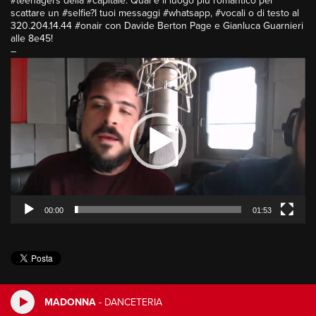
#teenagers della #capitale: Qual è il luogo più romantico per
scattare un #selfie?I tuoi messaggi #whatsapp, #vocali o di testo al
320.204.14.44 #onair con Davide Berton Page e Gianluca Guarnieri
alle 8e45!
–
Video
Player
00:00
01:53
MADONNA
-
DANCETERIA