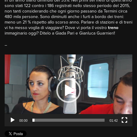
in un anno siano diminuiti del 35%. Nei primi sei mesi di quest’anno
sono stati 122 contro i 186 registrati nello stesso periodo del 2015,
non tanti considerando che ogni giorno passano da Termini circa
480 mila persone. Sono diminuiti anche i furti a bordo dei treni:
meno un 21 % rispetto allo scorso anno. Parlare di stazioni e di treni
vi ha messo voglia di viaggiare? Dove vi porta il vostro
treno
immaginario oggi? Ditelo a Giada Pari e Gianluca Guarnieri!
–
Video
Player
00:00
01:42