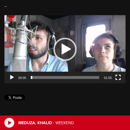
–
Video
Player
00:00
01:55
MEDUZA, KHALID
-
WEEKEND