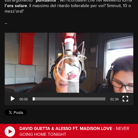
sull’argomento
“puntualità”
. Ah ricordatevi che nel weekend torna
l’ora solare
. Il massimo del ritardo tollerabile per voi? 5minuti, 10 o
mezz’ora?
–
Video
Player
00:00
01:34
DAVID GUETTA & ALESSO FT. MADISON LOVE
-
NEVER
GOING HOME TONIGHT