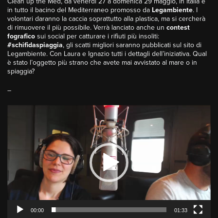
Clean up the Med, da venerdì 27 a domenica 29 maggio, in Italia e
in tutto il bacino del Mediterraneo promosso da
Legambiente
. I
volontari daranno la caccia soprattutto alla plastica, ma si cercherà
di rimuovere il più possibile. Verrà lanciato anche un
contest
fografico
sui social per catturare i rifiuti più insoliti:
#schifidaspiaggia
, gli scatti migliori saranno pubblicati sul sito di
Legambiente. Con Laura e Ignazio tutti i dettagli dell’iniziativa. Qual
è stato l’oggetto più strano che avete mai avvistato al mare o in
spiaggia?
–
Video
Player
00:00
01:33