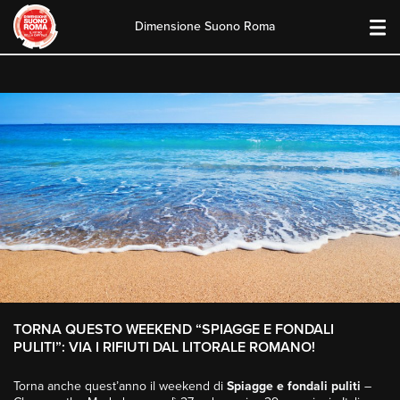
Dimensione Suono Roma
Skip
to
content
TORNA QUESTO WEEKEND “SPIAGGE E FONDALI
PULITI”: VIA I RIFIUTI DAL LITORALE ROMANO!
Torna anche quest’anno il weekend di
Spiagge e fondali puliti
–