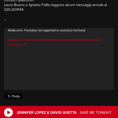
conosci qualcuno?
Laura Buono e Ignazio Failla leggono alcuni messaggi arrivati al
320.204144.
–
Video
Media error: Format(s) not supported or source(s) not found
Player
Scarica il file: http://www.dimensionesuonoroma.it/wp-content/uploads/laura-ignazio-6-
giugno.mp4?_=2
JENNIFER LOPEZ & DAVID GUETTA
-
SAVE ME TONIGHT