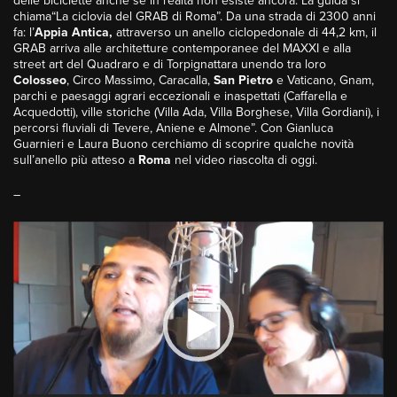
delle biciclette anche se in realtà non esiste ancora. La guida si
chiama“La ciclovia del GRAB di Roma”. Da una strada di 2300 anni
fa: l’
Appia Antica,
attraverso un anello ciclopedonale di 44,2 km, il
GRAB arriva alle architetture contemporanee del MAXXI e alla
street art del Quadraro e di Torpignattara unendo tra loro
Colosseo
, Circo Massimo, Caracalla,
San Pietro
e Vaticano, Gnam,
parchi e paesaggi agrari eccezionali e inaspettati (Caffarella e
Acquedotti), ville storiche (Villa Ada, Villa Borghese, Villa Gordiani), i
percorsi fluviali di Tevere, Aniene e Almone”. Con Gianluca
Guarnieri e Laura Buono cerchiamo di scoprire qualche novità
sull’anello più atteso a
Roma
nel video riascolta di oggi.
–
Video
Player