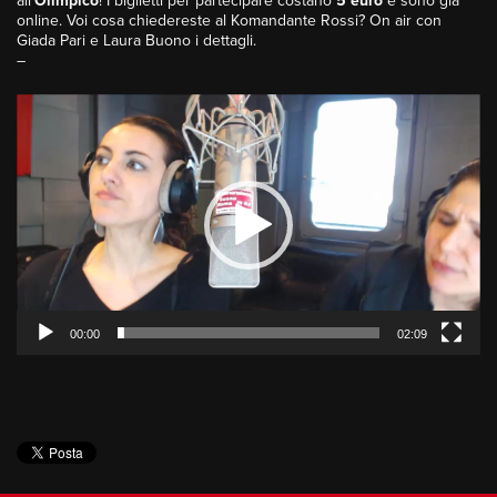
all’
Olimpico
! I biglietti per partecipare costano
5 euro
e sono già
online. Voi cosa chiedereste al Komandante Rossi? On air con
Giada Pari e Laura Buono i dettagli.
–
Video
Player
00:00
02:09