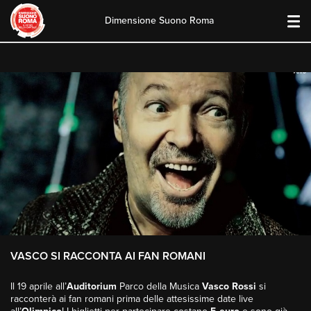
Dimensione Suono Roma
Skip
to
content
VASCO SI RACCONTA AI FAN ROMANI
Il 19 aprile all’
Auditorium
Parco della Musica
Vasco Rossi
si
racconterà ai fan romani prima delle attesissime date live